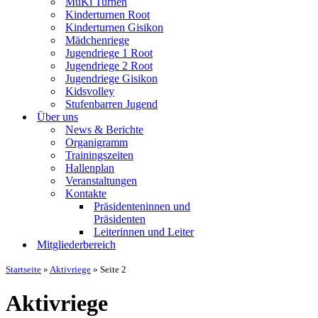
MuKi Turnen
Kinderturnen Root
Kinderturnen Gisikon
Mädchenriege
Jugendriege 1 Root
Jugendriege 2 Root
Jugendriege Gisikon
Kidsvolley
Stufenbarren Jugend
Über uns
News & Berichte
Organigramm
Trainingszeiten
Hallenplan
Veranstaltungen
Kontakte
Präsidenteninnen und
Präsidenten
Leiterinnen und Leiter
Mitgliederbereich
Startseite
»
Aktivriege
»
Seite 2
Aktivriege