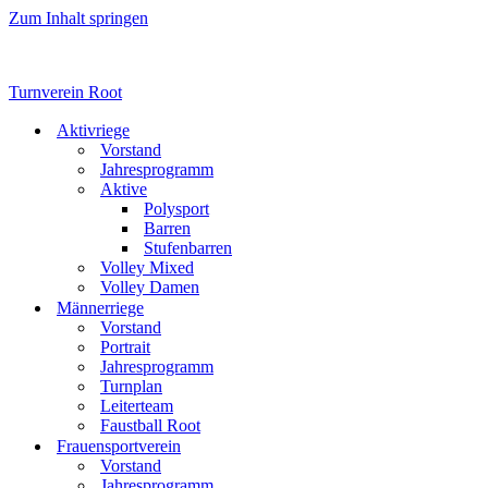
Zum Inhalt springen
Turnverein Root
Aktivriege
Vorstand
Jahresprogramm
Aktive
Polysport
Barren
Stufenbarren
Volley Mixed
Volley Damen
Männerriege
Vorstand
Portrait
Jahresprogramm
Turnplan
Leiterteam
Faustball Root
Frauensportverein
Vorstand
Jahresprogramm