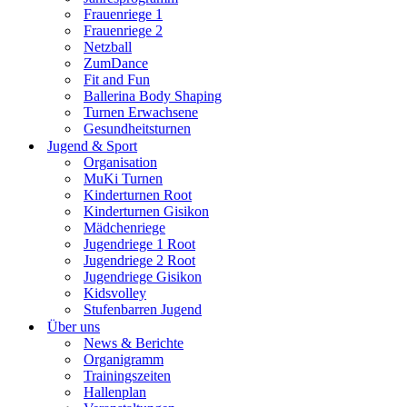
Frauenriege 1
Frauenriege 2
Netzball
ZumDance
Fit and Fun
Ballerina Body Shaping
Turnen Erwachsene
Gesundheitsturnen
Jugend & Sport
Organisation
MuKi Turnen
Kinderturnen Root
Kinderturnen Gisikon
Mädchenriege
Jugendriege 1 Root
Jugendriege 2 Root
Jugendriege Gisikon
Kidsvolley
Stufenbarren Jugend
Über uns
News & Berichte
Organigramm
Trainingszeiten
Hallenplan