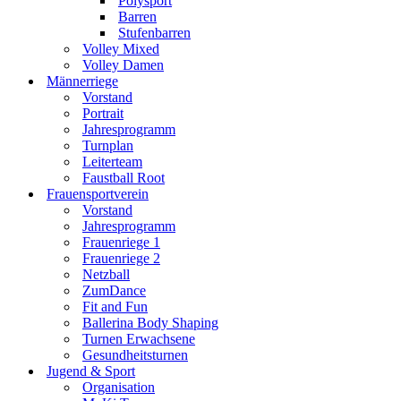
Polysport
Barren
Stufenbarren
Volley Mixed
Volley Damen
Männerriege
Vorstand
Portrait
Jahresprogramm
Turnplan
Leiterteam
Faustball Root
Frauensportverein
Vorstand
Jahresprogramm
Frauenriege 1
Frauenriege 2
Netzball
ZumDance
Fit and Fun
Ballerina Body Shaping
Turnen Erwachsene
Gesundheitsturnen
Jugend & Sport
Organisation