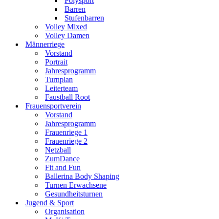
Polysport
Barren
Stufenbarren
Volley Mixed
Volley Damen
Männerriege
Vorstand
Portrait
Jahresprogramm
Turnplan
Leiterteam
Faustball Root
Frauensportverein
Vorstand
Jahresprogramm
Frauenriege 1
Frauenriege 2
Netzball
ZumDance
Fit and Fun
Ballerina Body Shaping
Turnen Erwachsene
Gesundheitsturnen
Jugend & Sport
Organisation