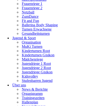
Frauenriege 1
Frauenriege 2
Netzball
ZumDance
Fit and Fun
Ballerina Body Shaping
Turnen Erwachsene
Gesundheitsturnen
Jugend & Sport
Organisation
MuKi Turnen
Kinderturnen Root
Kinderturnen Gisikon
Mädchenriege
Jugendriege 1 Root
Jugendriege 2 Root
Jugendriege Gisikon
Kidsvolley
Stufenbarren Jugend
Über uns
News & Berichte
Organigramm
Trainingszeiten
Hallenplan