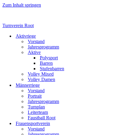
Zum Inhalt springen
Turnverein Root
Aktivriege
Vorstand
Jahresprogramm
Aktive
Polysport
Barren
Stufenbarren
Volley Mixed
Volley Damen
Männerriege
Vorstand
Portrait
Jahresprogramm
Turnplan
Leiterteam
Faustball Root
Frauensportverein
Vorstand
Jahresprogramm