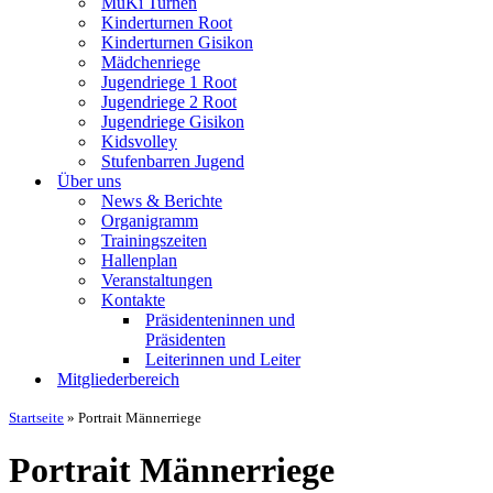
MuKi Turnen
Kinderturnen Root
Kinderturnen Gisikon
Mädchenriege
Jugendriege 1 Root
Jugendriege 2 Root
Jugendriege Gisikon
Kidsvolley
Stufenbarren Jugend
Über uns
News & Berichte
Organigramm
Trainingszeiten
Hallenplan
Veranstaltungen
Kontakte
Präsidenteninnen und
Präsidenten
Leiterinnen und Leiter
Mitgliederbereich
Startseite
»
Portrait Männerriege
Portrait Männerriege