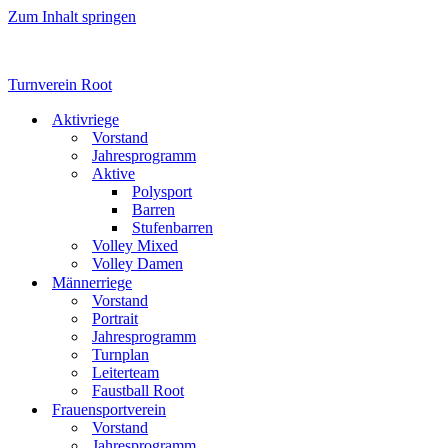
Zum Inhalt springen
Turnverein Root
Aktivriege
Vorstand
Jahresprogramm
Aktive
Polysport
Barren
Stufenbarren
Volley Mixed
Volley Damen
Männerriege
Vorstand
Portrait
Jahresprogramm
Turnplan
Leiterteam
Faustball Root
Frauensportverein
Vorstand
Jahresprogramm