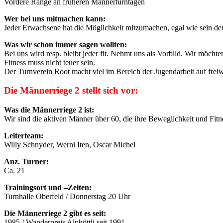
Vordere Ränge an früheren Männerturntagen
Wer bei uns mitmachen kann:
Jeder Erwachsene hat die Möglichkeit mitzumachen, egal wie sein derze
Was wir schon immer sagen wollten:
Bei uns wird resp. bleibt jeder fit. Nehmt uns als Vorbild. Wir möchte
Fitness muss nicht teuer sein.
Der Turnverein Root macht viel im Bereich der Jugendarbeit auf freiwi
Die Männerriege 2 stellt sich vor:
Was die Männerriege 2 ist:
Wir sind die aktiven Männer über 60, die ihre Beweglichkeit und Fitn
Leiterteam:
Willy Schnyder, Werni Iten, Oscar Michel
Anz. Turner:
Ca. 21
Trainingsort und –Zeiten:
Turnhalle Oberfeld / Donnerstag 20 Uhr
Die Männerriege 2 gibt es seit:
1985 / Wanderpreis Alphöttli seit 1991