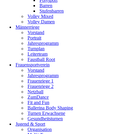
Polysport
Barren
Stufenbarren
Volley Mixed
Volley Damen
Männerriege
Vorstand
Portrait
Jahresprogramm
Turnplan
Leiterteam
Faustball Root
Frauensportverein
Vorstand
Jahresprogramm
Frauenriege 1
Frauenriege 2
Netzball
ZumDance
Fit and Fun
Ballerina Body Shaping
Turnen Erwachsene
Gesundheitsturnen
Jugend & Sport
Organisation