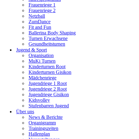
Frauenriege 1
Frauenriege 2
Netzball
ZumDance
Fit and Fun
Ballerina Body Shaping
Turnen Erwachsene
Gesundheitsturnen
Jugend & Sport
Organisation
MuKi Turnen
Kinderturnen Root
Kinderturnen Gisikon
Mädchenriege
Jugendriege 1 Root
Jugendriege 2 Root
Jugendriege Gisikon
Kidsvolley
Stufenbarren Jugend
Über uns
News & Berichte
Organigramm
Trainingszeiten
Hallenplan