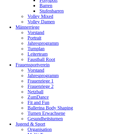
Polysport
Barren
Stufenbarren
Volley Mixed
Volley Damen
Männerriege
Vorstand
Portrait
Jahresprogramm
Turnplan
Leiterteam
Faustball Root
Frauensportverein
Vorstand
Jahresprogramm
Frauenriege 1
Frauenriege 2
Netzball
ZumDance
Fit and Fun
Ballerina Body Shaping
Turnen Erwachsene
Gesundheitsturnen
Jugend & Sport
Organisation