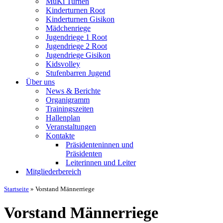
MuKi Turnen
Kinderturnen Root
Kinderturnen Gisikon
Mädchenriege
Jugendriege 1 Root
Jugendriege 2 Root
Jugendriege Gisikon
Kidsvolley
Stufenbarren Jugend
Über uns
News & Berichte
Organigramm
Trainingszeiten
Hallenplan
Veranstaltungen
Kontakte
Präsidenteninnen und
Präsidenten
Leiterinnen und Leiter
Mitgliederbereich
Startseite
»
Vorstand Männerriege
Vorstand Männerriege