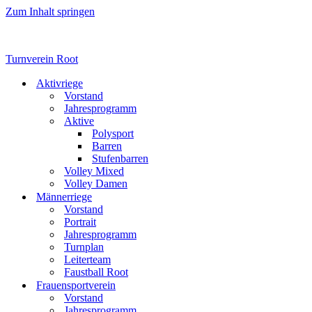
Zum Inhalt springen
Turnverein Root
Aktivriege
Vorstand
Jahresprogramm
Aktive
Polysport
Barren
Stufenbarren
Volley Mixed
Volley Damen
Männerriege
Vorstand
Portrait
Jahresprogramm
Turnplan
Leiterteam
Faustball Root
Frauensportverein
Vorstand
Jahresprogramm