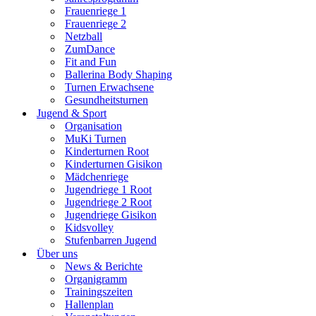
Frauenriege 1
Frauenriege 2
Netzball
ZumDance
Fit and Fun
Ballerina Body Shaping
Turnen Erwachsene
Gesundheitsturnen
Jugend & Sport
Organisation
MuKi Turnen
Kinderturnen Root
Kinderturnen Gisikon
Mädchenriege
Jugendriege 1 Root
Jugendriege 2 Root
Jugendriege Gisikon
Kidsvolley
Stufenbarren Jugend
Über uns
News & Berichte
Organigramm
Trainingszeiten
Hallenplan