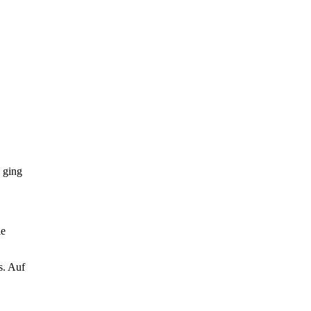
 ging
ie
s. Auf