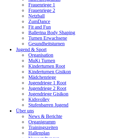
Frauenriege 1
Frauenriege 2
Netzball
ZumDance
Fit and Fun
Ballerina Body Shaping
Turnen Erwachsene
Gesundheitsturnen
Jugend & Sport
Organisation
MuKi Turnen
Kinderturnen Root
Kinderturnen Gisikon
Mädchenriege
Jugendriege 1 Root
Jugendriege 2 Root
Jugendriege Gisikon
Kidsvolley
Stufenbarren Jugend
Über uns
News & Berichte
Organigramm
Trainingszeiten
Hallenplan