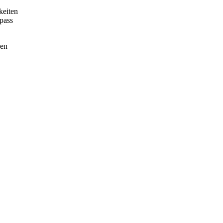
keiten
pass
nen
.