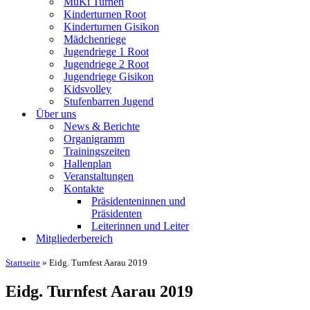
MuKi Turnen
Kinderturnen Root
Kinderturnen Gisikon
Mädchenriege
Jugendriege 1 Root
Jugendriege 2 Root
Jugendriege Gisikon
Kidsvolley
Stufenbarren Jugend
Über uns
News & Berichte
Organigramm
Trainingszeiten
Hallenplan
Veranstaltungen
Kontakte
Präsidenteninnen und
Präsidenten
Leiterinnen und Leiter
Mitgliederbereich
Startseite
»
Eidg. Turnfest Aarau 2019
Eidg. Turnfest Aarau 2019