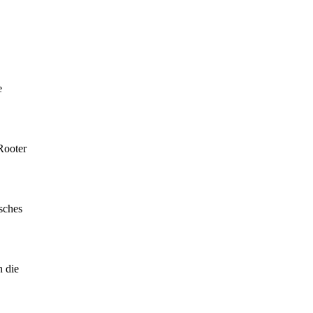
e
Rooter
isches
n die