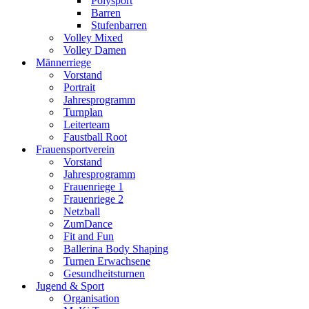
Polysport
Barren
Stufenbarren
Volley Mixed
Volley Damen
Männerriege
Vorstand
Portrait
Jahresprogramm
Turnplan
Leiterteam
Faustball Root
Frauensportverein
Vorstand
Jahresprogramm
Frauenriege 1
Frauenriege 2
Netzball
ZumDance
Fit and Fun
Ballerina Body Shaping
Turnen Erwachsene
Gesundheitsturnen
Jugend & Sport
Organisation