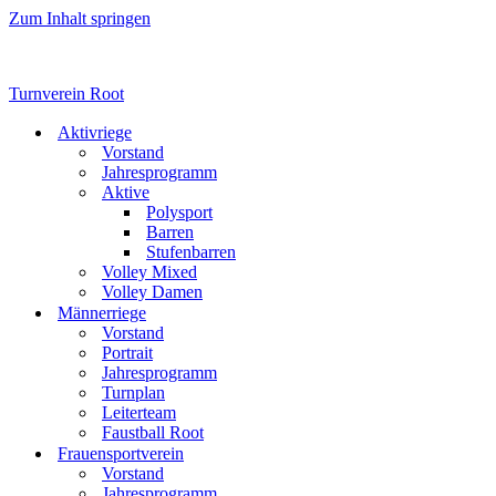
Zum Inhalt springen
Turnverein Root
Aktivriege
Vorstand
Jahresprogramm
Aktive
Polysport
Barren
Stufenbarren
Volley Mixed
Volley Damen
Männerriege
Vorstand
Portrait
Jahresprogramm
Turnplan
Leiterteam
Faustball Root
Frauensportverein
Vorstand
Jahresprogramm