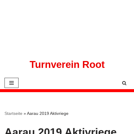
Zum
Inhalt
springen
Turnverein Root
Startseite
»
Aarau 2019 Aktivriege
Aarau 2019 Aktivriege