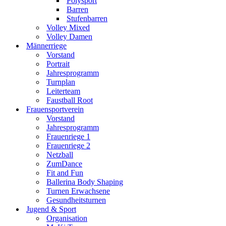
Polysport
Barren
Stufenbarren
Volley Mixed
Volley Damen
Männerriege
Vorstand
Portrait
Jahresprogramm
Turnplan
Leiterteam
Faustball Root
Frauensportverein
Vorstand
Jahresprogramm
Frauenriege 1
Frauenriege 2
Netzball
ZumDance
Fit and Fun
Ballerina Body Shaping
Turnen Erwachsene
Gesundheitsturnen
Jugend & Sport
Organisation