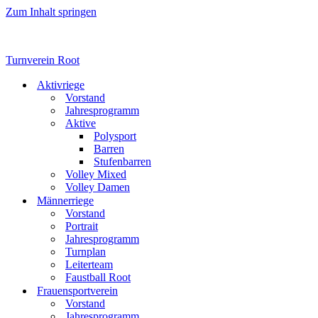
Zum Inhalt springen
Turnverein Root
Aktivriege
Vorstand
Jahresprogramm
Aktive
Polysport
Barren
Stufenbarren
Volley Mixed
Volley Damen
Männerriege
Vorstand
Portrait
Jahresprogramm
Turnplan
Leiterteam
Faustball Root
Frauensportverein
Vorstand
Jahresprogramm