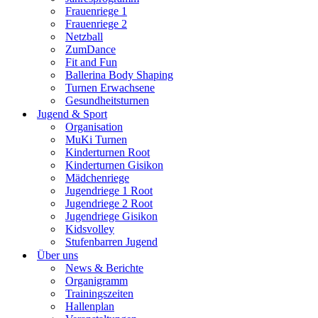
Frauenriege 1
Frauenriege 2
Netzball
ZumDance
Fit and Fun
Ballerina Body Shaping
Turnen Erwachsene
Gesundheitsturnen
Jugend & Sport
Organisation
MuKi Turnen
Kinderturnen Root
Kinderturnen Gisikon
Mädchenriege
Jugendriege 1 Root
Jugendriege 2 Root
Jugendriege Gisikon
Kidsvolley
Stufenbarren Jugend
Über uns
News & Berichte
Organigramm
Trainingszeiten
Hallenplan