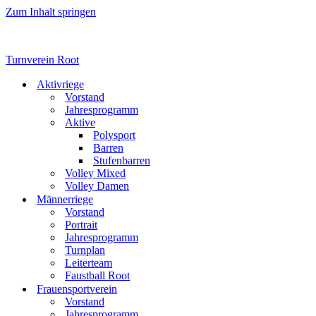
Zum Inhalt springen
Turnverein Root
Aktivriege
Vorstand
Jahresprogramm
Aktive
Polysport
Barren
Stufenbarren
Volley Mixed
Volley Damen
Männerriege
Vorstand
Portrait
Jahresprogramm
Turnplan
Leiterteam
Faustball Root
Frauensportverein
Vorstand
Jahresprogramm