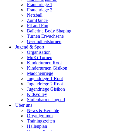
Frauenriege 1
Frauenriege 2
Netzball
ZumDance
Fit and Fun
Ballerina Body Shaping
Turnen Erwachsene
Gesundheitsturnen
Jugend & Sport
Organisation
MuKi Turnen
Kinderturnen Root
Kinderturnen Gisikon
Mädchenriege
Jugendriege 1 Root
Jugendriege 2 Root
Jugendriege Gisikon
Kidsvolley
Stufenbarren Jugend
Über uns
News & Berichte
Organigramm
Trainingszeiten
Hallenplan