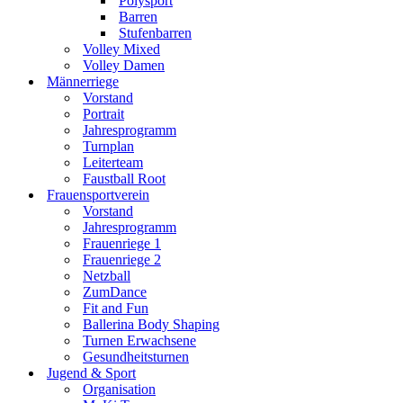
Polysport
Barren
Stufenbarren
Volley Mixed
Volley Damen
Männerriege
Vorstand
Portrait
Jahresprogramm
Turnplan
Leiterteam
Faustball Root
Frauensportverein
Vorstand
Jahresprogramm
Frauenriege 1
Frauenriege 2
Netzball
ZumDance
Fit and Fun
Ballerina Body Shaping
Turnen Erwachsene
Gesundheitsturnen
Jugend & Sport
Organisation