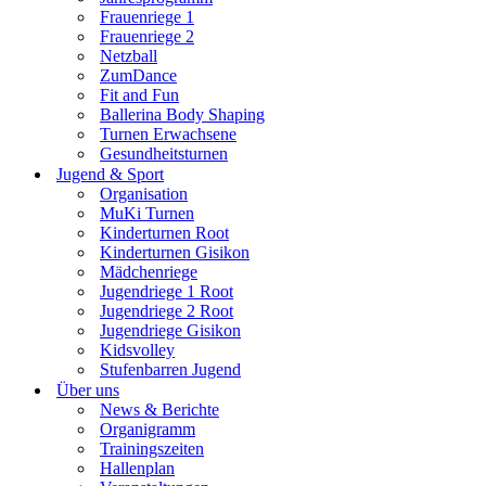
Frauenriege 1
Frauenriege 2
Netzball
ZumDance
Fit and Fun
Ballerina Body Shaping
Turnen Erwachsene
Gesundheitsturnen
Jugend & Sport
Organisation
MuKi Turnen
Kinderturnen Root
Kinderturnen Gisikon
Mädchenriege
Jugendriege 1 Root
Jugendriege 2 Root
Jugendriege Gisikon
Kidsvolley
Stufenbarren Jugend
Über uns
News & Berichte
Organigramm
Trainingszeiten
Hallenplan