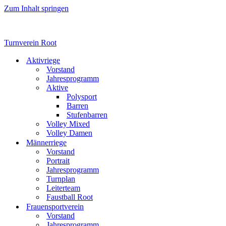
Zum Inhalt springen
Turnverein Root
Aktivriege
Vorstand
Jahresprogramm
Aktive
Polysport
Barren
Stufenbarren
Volley Mixed
Volley Damen
Männerriege
Vorstand
Portrait
Jahresprogramm
Turnplan
Leiterteam
Faustball Root
Frauensportverein
Vorstand
Jahresprogramm