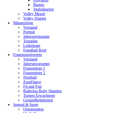
Polysport
Barren
Stufenbarren
Volley Mixed
Volley Damen
Männerriege
Vorstand
Portrait
Jahresprogramm
Turnplan
Leiterteam
Faustball Root
Frauensportverein
Vorstand
Jahresprogramm
Frauenriege 1
Frauenriege 2
Netzball
ZumDance
Fit and Fun
Ballerina Body Shaping
Turnen Erwachsene
Gesundheitsturnen
Jugend & Sport
Organisation