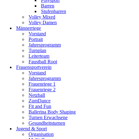
Polysport
Barren
Stufenbarren
Volley Mixed
Volley Damen
Männerriege
Vorstand
Portrait
Jahresprogramm
Turnplan
Leiterteam
Faustball Root
Frauensportverein
Vorstand
Jahresprogramm
Frauenriege 1
Frauenriege 2
Netzball
ZumDance
Fit and Fun
Ballerina Body Shaping
Turnen Erwachsene
Gesundheitsturnen
Jugend & Sport
Organisation