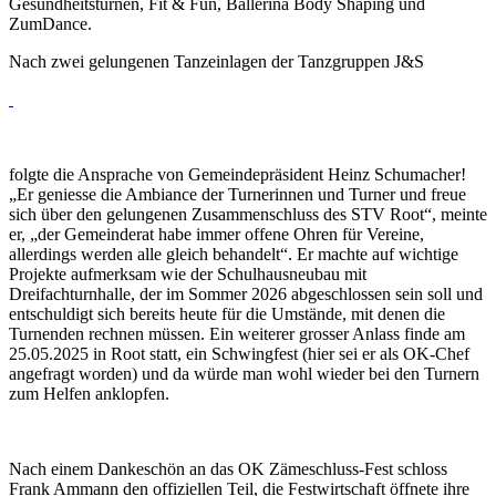
Gesundheitsturnen, Fit & Fun, Ballerina Body Shaping und
ZumDance.
Nach zwei gelungenen Tanzeinlagen der Tanzgruppen J&S
folgte die Ansprache von Gemeindepräsident Heinz Schumacher!
„Er geniesse die Ambiance der Turnerinnen und Turner und freue
sich über den gelungenen Zusammenschluss des STV Root“, meinte
er, „der Gemeinderat habe immer offene Ohren für Vereine,
allerdings werden alle gleich behandelt“. Er machte auf wichtige
Projekte aufmerksam wie der Schulhausneubau mit
Dreifachturnhalle, der im Sommer 2026 abgeschlossen sein soll und
entschuldigt sich bereits heute für die Umstände, mit denen die
Turnenden rechnen müssen. Ein weiterer grosser Anlass finde am
25.05.2025 in Root statt, ein Schwingfest (hier sei er als OK-Chef
angefragt worden) und da würde man wohl wieder bei den Turnern
zum Helfen anklopfen.
Nach einem Dankeschön an das OK Zämeschluss-Fest schloss
Frank Ammann den offiziellen Teil, die Festwirtschaft öffnete ihre