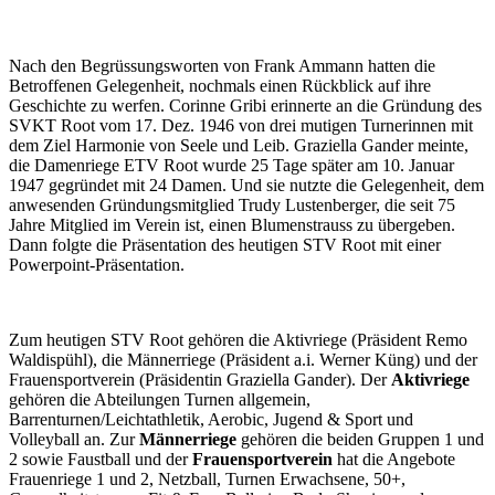
Nach den Begrüssungsworten von Frank Ammann hatten die
Betroffenen Gelegenheit, nochmals einen Rückblick auf ihre
Geschichte zu werfen. Corinne Gribi erinnerte an die Gründung des
SVKT Root vom 17. Dez. 1946 von drei mutigen Turnerinnen mit
dem Ziel Harmonie von Seele und Leib. Graziella Gander meinte,
die Damenriege ETV Root wurde 25 Tage später am 10. Januar
1947 gegründet mit 24 Damen. Und sie nutzte die Gelegenheit, dem
anwesenden Gründungsmitglied Trudy Lustenberger, die seit 75
Jahre Mitglied im Verein ist, einen Blumenstrauss zu übergeben.
Dann folgte die Präsentation des heutigen STV Root mit einer
Powerpoint-Präsentation.
Zum heutigen STV Root gehören die Aktivriege (Präsident Remo
Waldispühl), die Männerriege (Präsident a.i. Werner Küng) und der
Frauensportverein (Präsidentin Graziella Gander). Der
Aktivriege
gehören die Abteilungen Turnen allgemein,
Barrenturnen/Leichtathletik, Aerobic, Jugend & Sport und
Volleyball an. Zur
Männerriege
gehören die beiden Gruppen 1 und
2 sowie Faustball und der
Frauensportverein
hat die Angebote
Frauenriege 1 und 2, Netzball, Turnen Erwachsene, 50+,