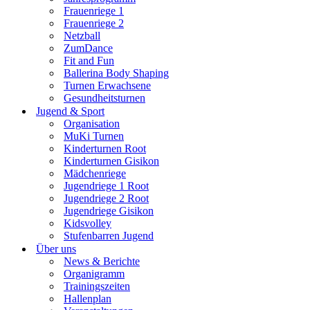
Frauenriege 1
Frauenriege 2
Netzball
ZumDance
Fit and Fun
Ballerina Body Shaping
Turnen Erwachsene
Gesundheitsturnen
Jugend & Sport
Organisation
MuKi Turnen
Kinderturnen Root
Kinderturnen Gisikon
Mädchenriege
Jugendriege 1 Root
Jugendriege 2 Root
Jugendriege Gisikon
Kidsvolley
Stufenbarren Jugend
Über uns
News & Berichte
Organigramm
Trainingszeiten
Hallenplan