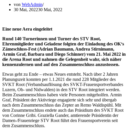
von
WebAdmin
30 Mai, 2022
30 Mai, 2022
Eine neue Aera eingeleitet
Rund 140 Turnerinnen und Turner des STV Root,
Ehrenmitglieder und Geladene folgten der Einladung des OK‘s
Zämeschluss-Fest (Adrian Baumann, Andrea Stirnimann,
Armin Graf, Barbara und Diego Schinner) vom 21. Mai 2022 in
die Arena Root und nahmen die Gelegenheit wahr, sich näher
kennenzulernen und auf den Zusammenschluss anzustossen.
Etwas geht zu Ende – etwas Neues entsteht. Nach über 2 Jahren
Planungszeit konnten per 1.1.2021 die rund 228 Mitglieder des
SVKT Root (Verbandsauflösung des SVKT-Frauensportverbandes
Luzern, Ob- und Nidwalden) in den STV Root integriert werden.
Beim Zusammenschluss haben viele Personen mitgeholfen. Armin
Graf, Präsident der Aktivriege engagierte sich sehr und übergab
nach dem Zusammenschluss das Zepter an Remo Waldispühl. Mit
dem Zusammenschluss endete auch das Präsidium des SVKT Root
von Corinne Gribi. Graziella Gander, amtierende Präsidentin der
Damen-/Frauenriege STV Root führt den Frauensportverein seit
dem Zusammenschluss.