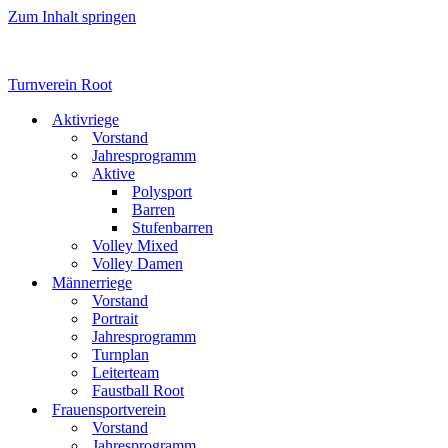
Zum Inhalt springen
Turnverein Root
Aktivriege
Vorstand
Jahresprogramm
Aktive
Polysport
Barren
Stufenbarren
Volley Mixed
Volley Damen
Männerriege
Vorstand
Portrait
Jahresprogramm
Turnplan
Leiterteam
Faustball Root
Frauensportverein
Vorstand
Jahresprogramm