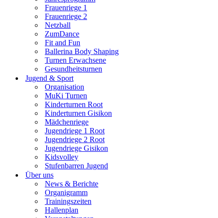
Frauenriege 1
Frauenriege 2
Netzball
ZumDance
Fit and Fun
Ballerina Body Shaping
Turnen Erwachsene
Gesundheitsturnen
Jugend & Sport
Organisation
MuKi Turnen
Kinderturnen Root
Kinderturnen Gisikon
Mädchenriege
Jugendriege 1 Root
Jugendriege 2 Root
Jugendriege Gisikon
Kidsvolley
Stufenbarren Jugend
Über uns
News & Berichte
Organigramm
Trainingszeiten
Hallenplan