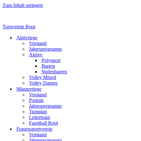
Zum Inhalt springen
Turnverein Root
Aktivriege
Vorstand
Jahresprogramm
Aktive
Polysport
Barren
Stufenbarren
Volley Mixed
Volley Damen
Männerriege
Vorstand
Portrait
Jahresprogramm
Turnplan
Leiterteam
Faustball Root
Frauensportverein
Vorstand
Jahresprogramm