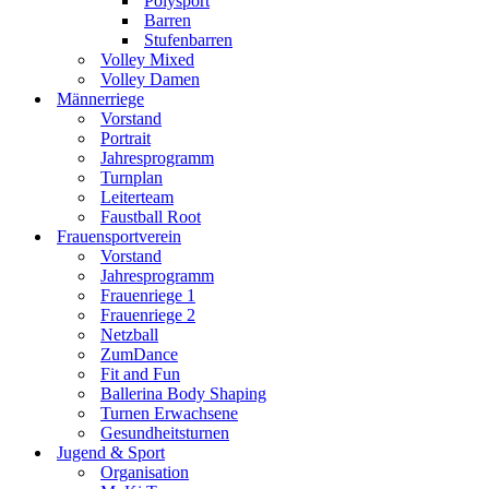
Polysport
Barren
Stufenbarren
Volley Mixed
Volley Damen
Männerriege
Vorstand
Portrait
Jahresprogramm
Turnplan
Leiterteam
Faustball Root
Frauensportverein
Vorstand
Jahresprogramm
Frauenriege 1
Frauenriege 2
Netzball
ZumDance
Fit and Fun
Ballerina Body Shaping
Turnen Erwachsene
Gesundheitsturnen
Jugend & Sport
Organisation