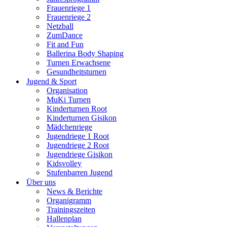
Frauenriege 1
Frauenriege 2
Netzball
ZumDance
Fit and Fun
Ballerina Body Shaping
Turnen Erwachsene
Gesundheitsturnen
Jugend & Sport
Organisation
MuKi Turnen
Kinderturnen Root
Kinderturnen Gisikon
Mädchenriege
Jugendriege 1 Root
Jugendriege 2 Root
Jugendriege Gisikon
Kidsvolley
Stufenbarren Jugend
Über uns
News & Berichte
Organigramm
Trainingszeiten
Hallenplan