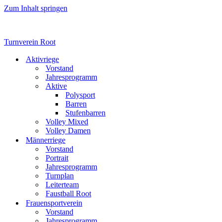
Zum Inhalt springen
Turnverein Root
Aktivriege
Vorstand
Jahresprogramm
Aktive
Polysport
Barren
Stufenbarren
Volley Mixed
Volley Damen
Männerriege
Vorstand
Portrait
Jahresprogramm
Turnplan
Leiterteam
Faustball Root
Frauensportverein
Vorstand
Jahresprogramm