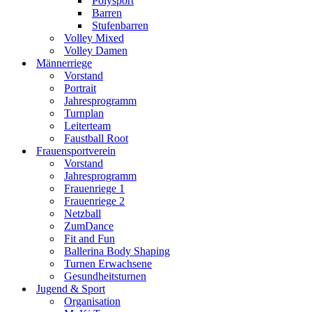
Polysport
Barren
Stufenbarren
Volley Mixed
Volley Damen
Männerriege
Vorstand
Portrait
Jahresprogramm
Turnplan
Leiterteam
Faustball Root
Frauensportverein
Vorstand
Jahresprogramm
Frauenriege 1
Frauenriege 2
Netzball
ZumDance
Fit and Fun
Ballerina Body Shaping
Turnen Erwachsene
Gesundheitsturnen
Jugend & Sport
Organisation