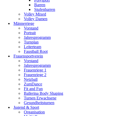
Polysport
Barren
Stufenbarren
Volley Mixed
Volley Damen
Männerriege
Vorstand
Portrait
Jahresprogramm
Turnplan
Leiterteam
Faustball Root
Frauensportverein
Vorstand
Jahresprogramm
Frauenriege 1
Frauenriege 2
Netzball
ZumDance
Fit and Fun
Ballerina Body Shaping
Turnen Erwachsene
Gesundheitsturnen
Jugend & Sport
Organisation