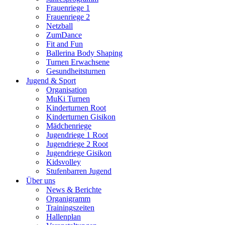
Frauenriege 1
Frauenriege 2
Netzball
ZumDance
Fit and Fun
Ballerina Body Shaping
Turnen Erwachsene
Gesundheitsturnen
Jugend & Sport
Organisation
MuKi Turnen
Kinderturnen Root
Kinderturnen Gisikon
Mädchenriege
Jugendriege 1 Root
Jugendriege 2 Root
Jugendriege Gisikon
Kidsvolley
Stufenbarren Jugend
Über uns
News & Berichte
Organigramm
Trainingszeiten
Hallenplan