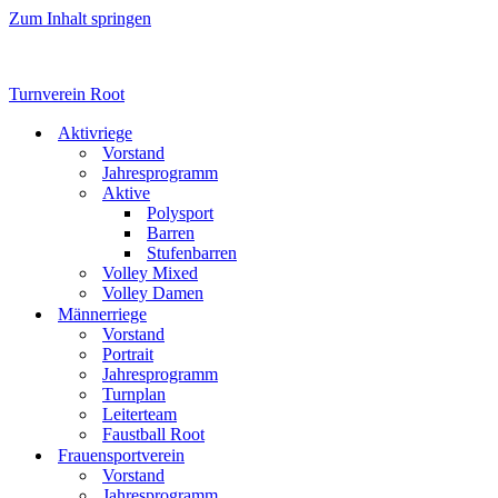
Zum Inhalt springen
Turnverein Root
Aktivriege
Vorstand
Jahresprogramm
Aktive
Polysport
Barren
Stufenbarren
Volley Mixed
Volley Damen
Männerriege
Vorstand
Portrait
Jahresprogramm
Turnplan
Leiterteam
Faustball Root
Frauensportverein
Vorstand
Jahresprogramm