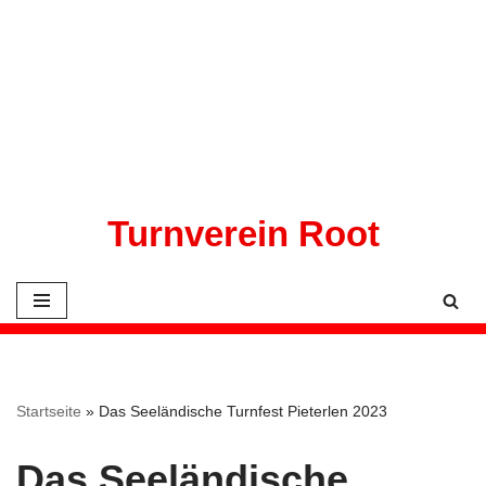
Zum
Inhalt
springen
Turnverein Root
Startseite
»
Das Seeländische Turnfest Pieterlen 2023
Das Seeländische