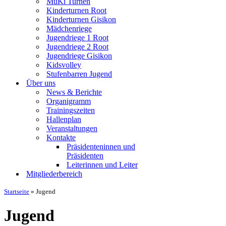
MuKi Turnen
Kinderturnen Root
Kinderturnen Gisikon
Mädchenriege
Jugendriege 1 Root
Jugendriege 2 Root
Jugendriege Gisikon
Kidsvolley
Stufenbarren Jugend
Über uns
News & Berichte
Organigramm
Trainingszeiten
Hallenplan
Veranstaltungen
Kontakte
Präsidenteninnen und
Präsidenten
Leiterinnen und Leiter
Mitgliederbereich
Startseite
»
Jugend
Jugend