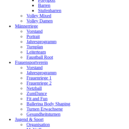
Polysport
Barren
Stufenbarren
Volley Mixed
Volley Damen
Männerriege
Vorstand
Portrait
Jahresprogramm
Turnplan
Leiterteam
Faustball Root
Frauensportverein
Vorstand
Jahresprogramm
Frauenriege 1
Frauenriege 2
Netzball
ZumDance
Fit and Fun
Ballerina Body Shaping
Turnen Erwachsene
Gesundheitsturnen
Jugend & Sport
Organisation