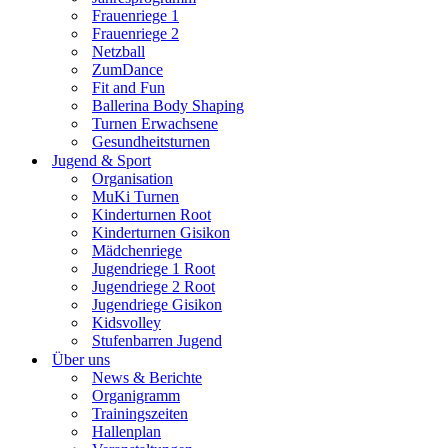
Frauenriege 1
Frauenriege 2
Netzball
ZumDance
Fit and Fun
Ballerina Body Shaping
Turnen Erwachsene
Gesundheitsturnen
Jugend & Sport
Organisation
MuKi Turnen
Kinderturnen Root
Kinderturnen Gisikon
Mädchenriege
Jugendriege 1 Root
Jugendriege 2 Root
Jugendriege Gisikon
Kidsvolley
Stufenbarren Jugend
Über uns
News & Berichte
Organigramm
Trainingszeiten
Hallenplan