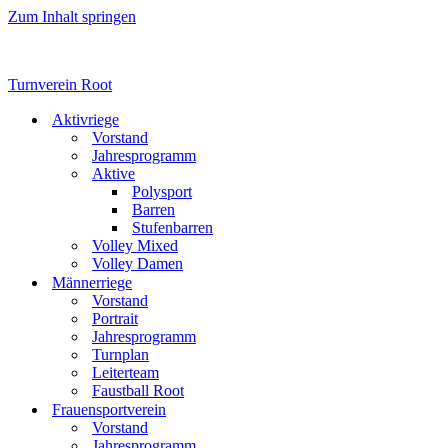
Zum Inhalt springen
Turnverein Root
Aktivriege
Vorstand
Jahresprogramm
Aktive
Polysport
Barren
Stufenbarren
Volley Mixed
Volley Damen
Männerriege
Vorstand
Portrait
Jahresprogramm
Turnplan
Leiterteam
Faustball Root
Frauensportverein
Vorstand
Jahresprogramm